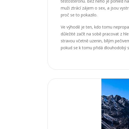
testosteronu. Bez něho je pohled na o
muži ztrácí zájem o sex, a jsou vyst
proč se to pokazilo.
Ve výhodě je ten, kdo tomu neprop
důležité začít na sobě pracovat z h
stravou včetně uzenin, bílým pečive
pokud se k tomu přidá dlouhodobý str