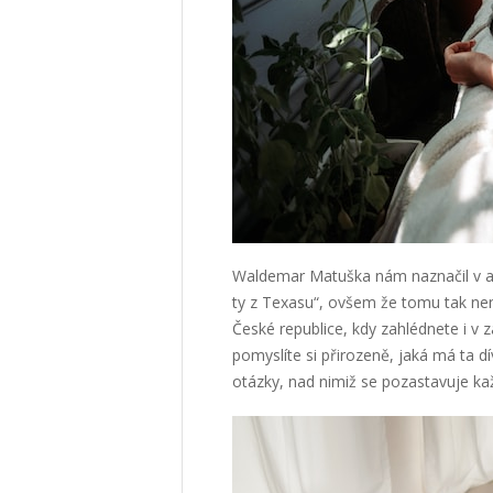
Waldemar Matuška nám naznačil v amer
ty z Texasu“, ovšem že tomu tak není
České republice, kdy zahlédnete i v za
pomyslíte si přirozeně, jaká má ta dív
otázky, nad nimiž se pozastavuje ka