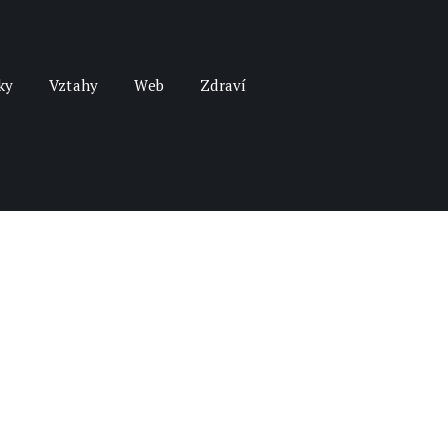
ky
Vztahy
Web
Zdraví