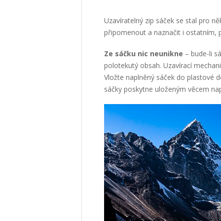
Uzavíratelný zip sáček
se stal pro ně
připomenout a naznačit i ostatním, 
Ze sáčku nic neunikne
– bude-li sá
polotekutý obsah. Uzavírací mechani
Vložte naplněný sáček do plastové d
sáčky poskytne uloženým věcem nap