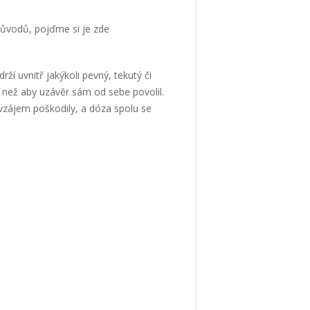
důvodů, pojďme si je zde
ží uvnitř jakýkoli pevný, tekutý či
 než aby uzávěr sám od sebe povolil.
avzájem poškodily, a dóza spolu se