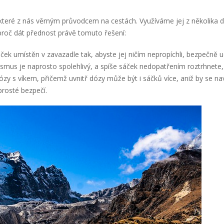
které z nás věrným průvodcem na cestách. Využíváme jej z několika 
proč dát přednost právě tomuto řešení:
ček umístěn v zavazadle tak, abyste jej ničím nepropíchli, bezpečně udr
smus je naprosto spolehlivý, a spíše sáček nedopatřením roztrhnete,
ózy s víkem, přičemž uvnitř dózy může být i sáčků více, aniž by se n
rosté bezpečí.