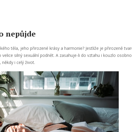
to nepůjde
kého těla, jeho přirozené krásy a harmonie? Jestliže je přirozeně tva
o velice silný sexuální podnět. A zasahuje-li do vztahu i kouzlo osob
někdy i celý život.