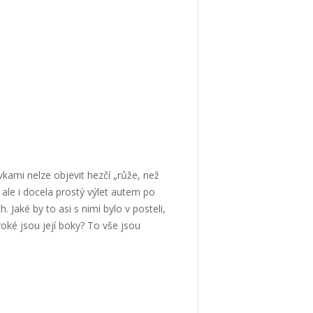
kami nelze objevit hezčí „růže, než
 ale i docela prostý výlet autem po
 Jaké by to asi s nimi bylo v posteli,
iroké jsou její boky? To vše jsou