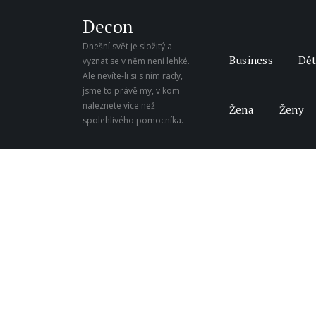
Decon
Dnešní svět je složitý a
Business
Dět
vyznat se v něm není lehké.
Ale nevíte-li si s ním rady,
jsme to právě my, v kom
naleznete více než
Žena
Ženy
spolehlivého pomocníka.