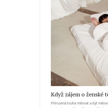
Když zájem o ženské 
Přirozená touha milovat a být milová