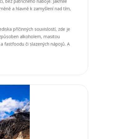
cí
, bez patřičného náboje. Jakmile
změně a hlavně k zamyšlení nad tím,
ediska příčinných souvislostí, zde je
m způsoben alkoholem, masitou
a fastfoodu či slazených nápojů. A