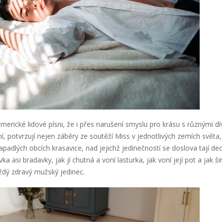
ické lidové písni, že i přes narušení smyslu pro krásu s různými dív
, potvrzují nejen záběry ze soutěží Miss v jednotlivých zemích světa,
padlých obcích krasavice, nad jejichž jedinečností se doslova tají dech.
ka asi bradavky, jak jí chutná a voní lasturka, jak voní její pot a jak š
ždý zdravý mužský jedinec.