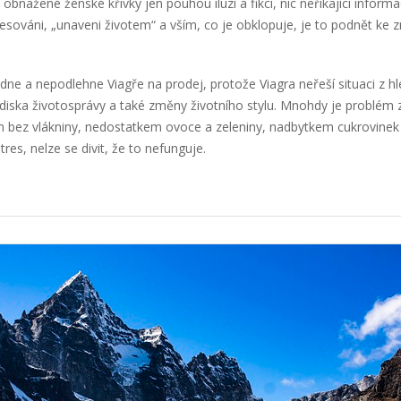
bnažené ženské křivky jen pouhou iluzí a fikcí, nic neříkající
informa
resováni, „unaveni životem“ a vším, co je obklopuje, je to podnět ke 
adne a nepodlehne
Viagře na prodej
, protože Viagra neřeší situaci z hl
lediska životosprávy a také změny životního stylu. Mnohdy je problé
m bez vlákniny, nedostatkem ovoce a zeleniny, nadbytkem cukrovinek 
es, nelze se divit, že to nefunguje.