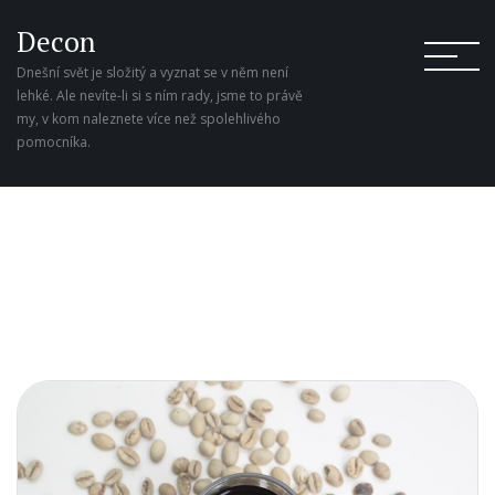
Decon
Dnešní svět je složitý a vyznat se v něm není
lehké. Ale nevíte-li si s ním rady, jsme to právě
my, v kom naleznete více než spolehlivého
pomocníka.