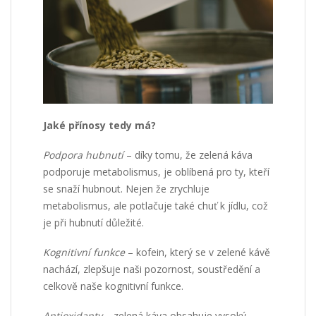
Jaké přínosy tedy má?
Podpora hubnutí
– díky tomu, že zelená káva
podporuje metabolismus, je oblíbená pro ty, kteří
se snaží hubnout. Nejen že zrychluje
metabolismus, ale potlačuje také chuť k jídlu, což
je při hubnutí důležité.
Kognitivní funkce
– kofein, který se v zelené kávě
nachází, zlepšuje naši pozornost, soustředění a
celkově naše kognitivní funkce.
Antioxidanty
– zelená káva obsahuje vysoký