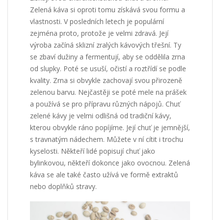
Zelená káva
si oproti tomu získává svou formu a
vlastnosti. V posledních letech je populární
zejména proto, protože je velmi zdravá.
Její
výroba začíná sklizní zralých kávových třešní. Ty
se zbaví dužiny a fermentují, aby se oddělila zrna
od slupky. Poté se usuší, očistí a roztřídí se podle
kvality. Zrna si obvykle zachovají svou přirozeně
zelenou barvu. Nejčastěji se poté mele na prášek
a používá se pro přípravu různých nápojů.
Chuť
zelené kávy je velmi odlišná od tradiční kávy,
kterou obvykle ráno popíjíme. Její chuť je jemnější,
s travnatým nádechem. Můžete v ní cítit i trochu
kyselosti. Někteří lidé popisují chuť jako
bylinkovou, někteří dokonce jako ovocnou. Zelená
káva se ale také často užívá ve formě extraktů
nebo doplňků stravy.