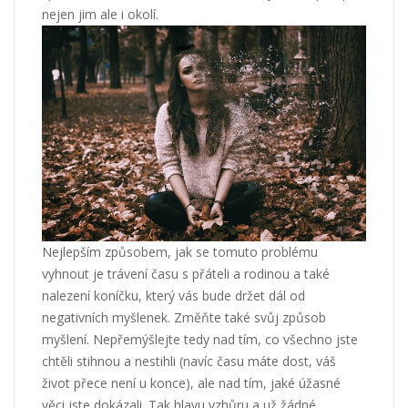
nejen jim ale i okolí.
Nejlepším způsobem, jak se tomuto problému
vyhnout je trávení času s přáteli a rodinou a také
nalezení koníčku, který vás bude držet dál od
negativních myšlenek. Změňte také svůj způsob
myšlení. Nepřemýšlejte tedy nad tím, co všechno jste
chtěli stihnou a nestihli (navíc času máte dost, váš
život přece není u konce), ale nad tím, jaké úžasné
věci jste dokázali. Tak hlavu vzhůru a už žádné