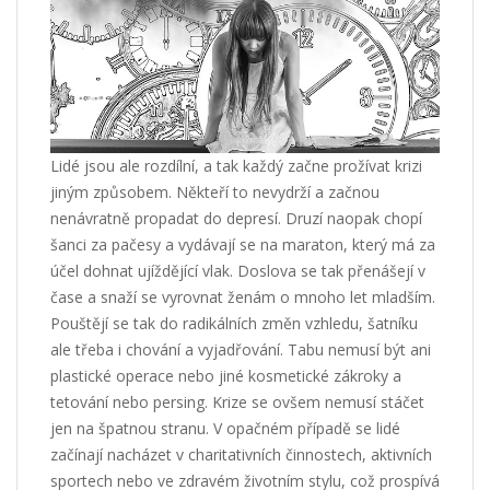
Lidé jsou ale rozdílní, a tak každý začne prožívat krizi
jiným způsobem. Někteří to nevydrží a začnou
nenávratně propadat do depresí. Druzí naopak chopí
šanci za pačesy a vydávají se na maraton, který má za
účel dohnat ujíždějící vlak. Doslova se tak přenášejí v
čase a snaží se vyrovnat ženám o mnoho let mladším.
Pouštějí se tak do radikálních změn vzhledu, šatníku
ale třeba i chování a vyjadřování. Tabu nemusí být ani
plastické operace nebo jiné kosmetické zákroky a
tetování nebo persing. Krize se ovšem nemusí stáčet
jen na špatnou stranu. V opačném případě se lidé
začínají nacházet v charitativních činnostech, aktivních
sportech nebo ve zdravém životním stylu, což prospívá