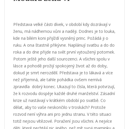
Představa velké části dívek, v období kdy dozrávají v
ženu, má nádhernou vůni a naději. Dodnes je to louka,
kde na bílém koni přijíždí vysněný princ. Požádá ji o
ruku. A ona štastně přikývne. Naplánují svatbu a do do
roka a do dne přijde na svět první vytoužený potomek.
Potom ještě jeho další sourozenci. A všichni spolu v
lásce a pohodě prožijí spokojený život až do doby,
dokud je smrt nerozdělí. Představa je to lákavá a více
než příjemná, ale tahle pohádka ovšem nemívá
zpravidla dobrý konec. Ukazují to čísla, která potvrzují,
že k rozvodu dospěje každé druhé manželství. Zásadní
krize už nastávají v krátkém období po svatbě. Co
dělat, aby to vaše neskončilo v troskách? Protože
rozvod není výhra ani pro jednu stranu. V této situaci
totiž nejsou vítězové. Poražení jsou všichni. A nejvíce
děti, které nechtějí nic jiného, než mít svoji maminku a