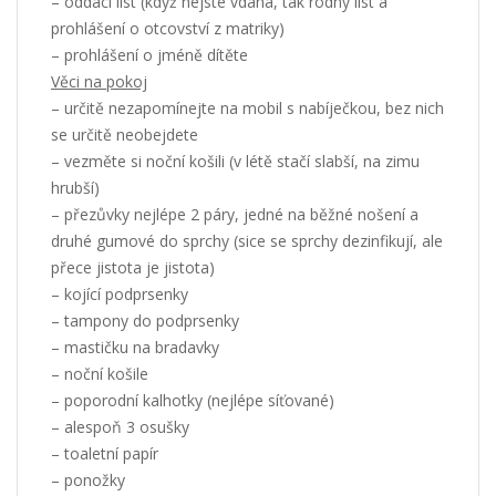
– oddací list (když nejste vdaná, tak rodný list a
prohlášení o otcovství z matriky)
– prohlášení o jméně dítěte
Věci na pokoj
– určitě nezapomínejte na mobil s nabíječkou, bez nich
se určitě neobejdete
– vezměte si noční košili (v létě stačí slabší, na zimu
hrubší)
– přezůvky nejlépe 2 páry, jedné na běžné nošení a
druhé gumové do sprchy (sice se sprchy dezinfikují, ale
přece jistota je jistota)
– kojící podprsenky
– tampony do podprsenky
– mastičku na bradavky
– noční košile
– poporodní kalhotky (nejlépe síťované)
– alespoň 3 osušky
– toaletní papír
– ponožky