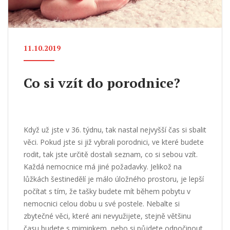
11.10.2019
Co si vzít do porodnice?
Když už jste v 36. týdnu, tak nastal nejvyšší čas si sbalit
věci. Pokud jste si již vybrali porodnici, ve které budete
rodit, tak jste určitě dostali seznam, co si sebou vzít.
Každá nemocnice má jiné požadavky. Jelikož na
lůžkách šestinedělí je málo úložného prostoru, je lepší
počítat s tím, že tašky budete mít během pobytu v
nemocnici celou dobu u své postele. Nebalte si
zbytečné věci, které ani nevyužijete, stejně většinu
času budete s miminkem, nebo si půjdete odpočinout.