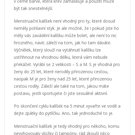
v černé barvě, která krev zamaskuje a použití může
být tak snesitelnější.
Menstruační kalíšek není vhodný pro ty, které dosud
neměly pohlavní styk. Je ale možné, že i pokud jste ho
měly vás zavádění kalíšku může bolet, ale není to nic
hrozného, navíc záleží na tom, jak ho tam dáváte.
Výčnělek, který slouží na vytáhnutí kalíšku lze
ustřihnout na vhodnou délku, která vám nebude
překážet. Vyrábí se 2 velikosti – S a M. S je vhodná pro
ženy do 25 let, které nerodily přirozenou cestou,
naopak M je pro ženy nad 25 let, které přirozenou
cestou rodily. Záleží ale také na tom, jakou máte
postavu, jestli sportujete či jste sexuálně aktivní.
Po skončení cyklu kalíšek na 5 minut vyvařte ve vodě a
dejte zpátky do pytlíčku. Ano, tak jednoduché to je.
Menstruační kalíšek je tedy vhodný pro někoho, komu
nevyhovovaly vložky či tampóny, rád zkouší něco