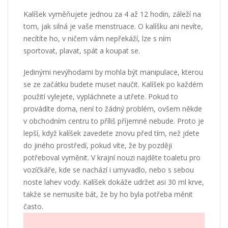
Kalíšek vyměňujete jednou za 4 až 12 hodin, záleží na
tom, jak silná je vaše menstruace. O kalíšku ani nevíte,
necítíte ho, v ničem vám nepřekáží, lze s ním
sportovat, plavat, spát a koupat se.
Jedinými nevýhodami by mohla být manipulace, kterou
se ze začátku budete muset naučit. Kalíšek po každém
použití vylejete, vypláchnete a utřete. Pokud to
provádíte doma, není to žádný problém, ovšem někde
v obchodním centru to příliš příjemné nebude. Proto je
lepší, když kalíšek zavedete znovu před tím, než jdete
do jiného prostředí, pokud víte, že by později
potřeboval vyměnit. V krajní nouzi najděte toaletu pro
vozíčkáře, kde se nachází i umyvadlo, nebo s sebou
noste lahev vody. Kalíšek dokáže udržet asi 30 ml krve,
takže se nemusíte bát, že by ho byla potřeba měnit
často.