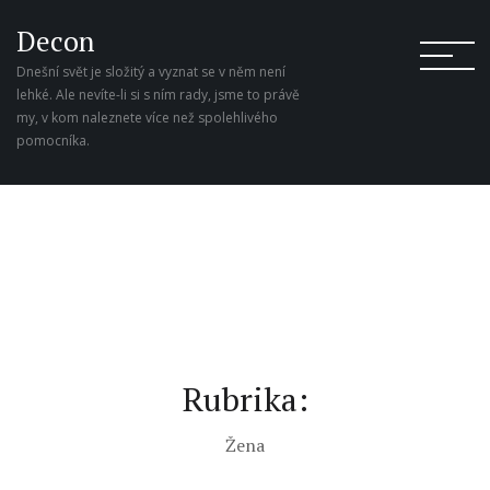
Decon
Dnešní svět je složitý a vyznat se v něm není
lehké. Ale nevíte-li si s ním rady, jsme to právě
my, v kom naleznete více než spolehlivého
pomocníka.
Rubrika:
Žena