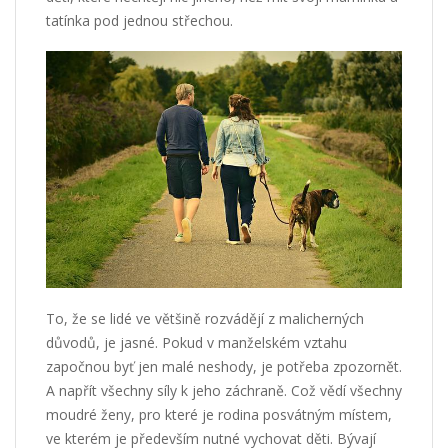
tatínka pod jednou střechou.
To, že se lidé ve většině rozvádějí z malicherných
důvodů, je jasné. Pokud v manželském vztahu
započnou byť jen malé neshody, je potřeba zpozornět.
A napřít všechny síly k jeho záchraně. Což vědí všechny
moudré ženy, pro které je rodina posvátným místem,
ve kterém je především nutné vychovat děti. Bývají