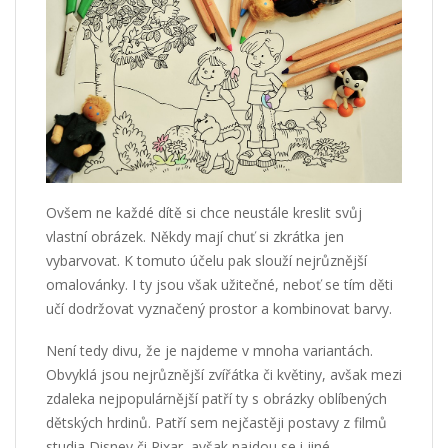
Ovšem ne každé dítě si chce neustále kreslit svůj
vlastní obrázek. Někdy mají chuť si zkrátka jen
vybarvovat. K tomuto účelu pak slouží nejrůznější
omalovánky. I ty jsou však užitečné, neboť se tím děti
učí dodržovat vyznačený prostor a kombinovat barvy.
Není tedy divu, že je najdeme v mnoha variantách.
Obvyklá jsou nejrůznější zvířátka či květiny, avšak mezi
zdaleka nejpopulárnější patří ty s obrázky oblíbených
dětských hrdinů. Patří sem nejčastěji postavy z filmů
studia Disney či Pixar, avšak najdou se i jiné.