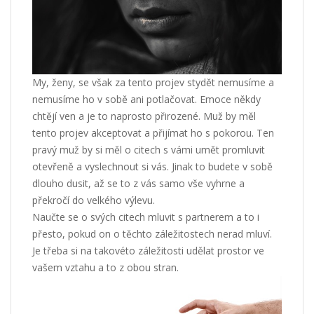
My, ženy, se však za tento projev stydět nemusíme a
nemusíme ho v sobě ani potlačovat. Emoce někdy
chtějí ven a je to naprosto přirozené. Muž by měl
tento projev akceptovat a přijímat ho s pokorou. Ten
pravý muž by si měl o citech s vámi umět promluvit
otevřeně a vyslechnout si vás. Jinak to budete v sobě
dlouho dusit, až se to z vás samo vše vyhrne a
překročí do velkého výlevu.
Naučte se o svých citech mluvit s partnerem a to i
přesto, pokud on o těchto záležitostech nerad mluví.
Je třeba si na takovéto záležitosti udělat prostor ve
vašem vztahu a to z obou stran.