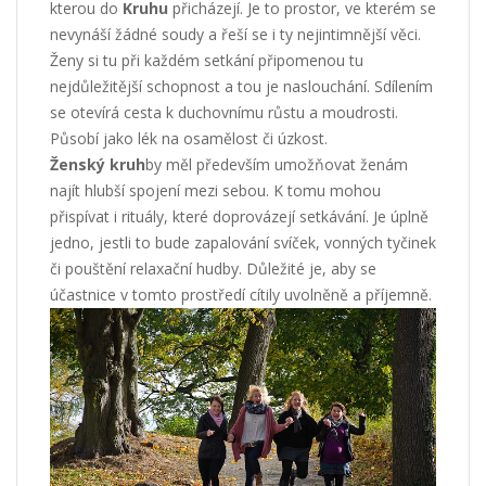
kterou do
Kruhu
přicházejí. Je to prostor, ve kterém se
nevynáší žádné soudy a řeší se i ty nejintimnější věci.
Ženy si tu při každém setkání připomenou tu
nejdůležitější schopnost a tou je naslouchání. Sdílením
se otevírá cesta k duchovnímu růstu a moudrosti.
Působí jako lék na osamělost či úzkost.
Ženský kruh
by měl především umožňovat ženám
najít hlubší spojení mezi sebou. K tomu mohou
přispívat i rituály, které doprovázejí setkávání. Je úplně
jedno, jestli to bude zapalování svíček, vonných tyčinek
či pouštění relaxační hudby. Důležité je, aby se
účastnice v tomto prostředí cítily uvolněně a příjemně.