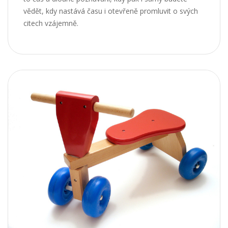
vědět, kdy nastává času i otevřeně promluvit o svých
citech vzájemně.