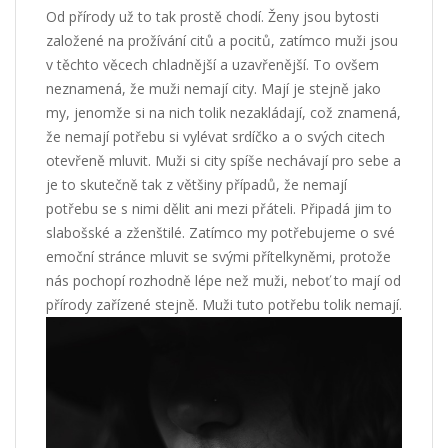
Od přírody už to tak prostě chodí. Ženy jsou bytosti
založené na prožívání citů a pocitů, zatímco muži jsou
v těchto věcech chladnější a uzavřenější. To ovšem
neznamená, že muži nemají city. Mají je stejně jako
my, jenomže si na nich tolik nezakládají, což znamená,
že nemají potřebu si vylévat srdíčko a o svých citech
otevřeně mluvit. Muži si city spíše nechávají pro sebe a
je to skutečně tak z většiny případů, že nemají
potřebu se s nimi dělit ani mezi přáteli. Připadá jim to
slabošské a zženštilé. Zatímco my potřebujeme o své
emoční stránce mluvit se svými přítelkyněmi, protože
nás pochopí rozhodně lépe než muži, neboť to mají od
přírody zařízené stejně. Muži tuto potřebu tolik nemají.