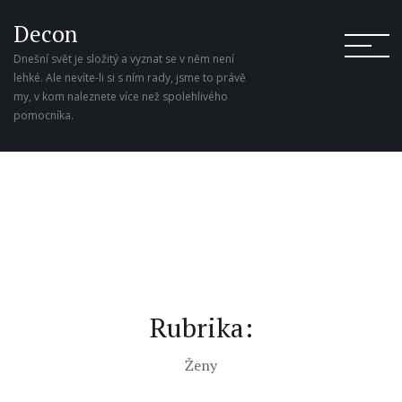
Decon
Dnešní svět je složitý a vyznat se v něm není
lehké. Ale nevíte-li si s ním rady, jsme to právě
my, v kom naleznete více než spolehlivého
pomocníka.
Rubrika:
Ženy