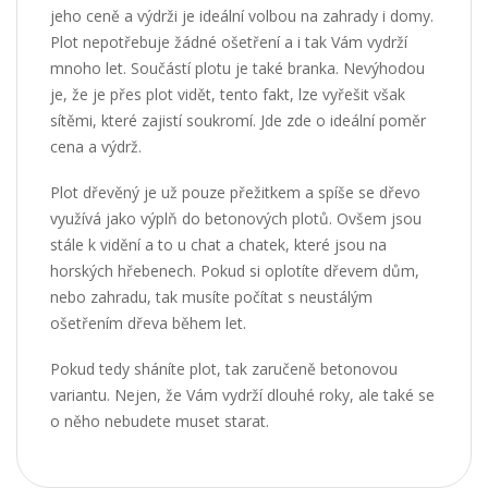
jeho ceně a výdrži je ideální volbou na zahrady i domy.
Plot nepotřebuje žádné ošetření a i tak Vám vydrží
mnoho let. Součástí plotu je také branka. Nevýhodou
je, že je přes plot vidět, tento fakt, lze vyřešit však
sítěmi, které zajistí soukromí. Jde zde o ideální poměr
cena a výdrž.
Plot dřevěný je už pouze přežitkem a spíše se dřevo
využívá jako výplň do betonových plotů. Ovšem jsou
stále k vidění a to u chat a chatek, které jsou na
horských hřebenech. Pokud si oplotíte dřevem dům,
nebo zahradu, tak musíte počítat s neustálým
ošetřením dřeva během let.
Pokud tedy sháníte plot, tak zaručeně betonovou
variantu. Nejen, že Vám vydrží dlouhé roky, ale také se
o něho nebudete muset starat.