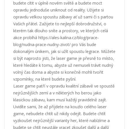
budete cítit v úplně novém světě a budete moct
opravdu jednoduše uniknout od reality. Užijete si
opravdu velkou spoustu zábavy ať už sami či s partou
Vašich přátel. Zažijete to nejlepší dobrodružství, o
kterém tak dlouho sníte a prostory, ve kterých celá
akce probíhá
https://ales-kalina.cz/blog/prace-
blog/nudna-prace-nudny-zivot/
pro Vás bude
dokonalým únikem, jak si užít spoustu legrace. Můžete
si být naprosto jisti, že
laser game
je přesně to místo,
které hledáte k tomu, abyste už nemuseli trávit nudný
volný čas doma a abyste si konečně mohli tvořit
vzpomínky, na které budete pyšní.
Laser game patří v opravdu kvalitní zábavě ve spoustě
nejrůznějších zemí a v některých ho berou jako
klasickou zábavu, kam musí každý pravidelně zajít.
Uvidíte sami, že až přijdete na kouzlo celého laser
game, nebudete chtít už nikdy odejít. Budete chtít
vyzkoušet nejrůznější varianty her, které nabízíme a
budete se chtít neustále vracet zkoušet další a další