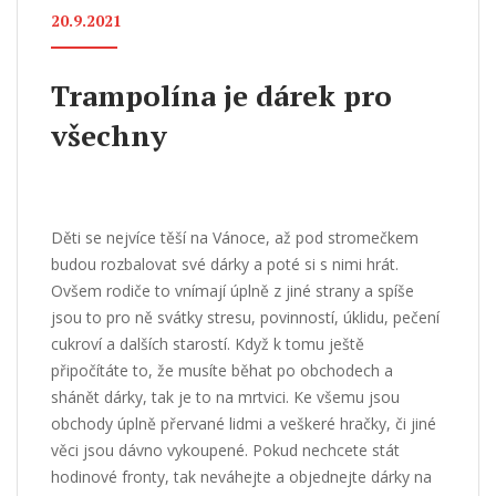
20.9.2021
Trampolína je dárek pro
všechny
Děti se nejvíce těší na Vánoce, až pod stromečkem
budou rozbalovat své dárky a poté si s nimi hrát.
Ovšem rodiče to vnímají úplně z jiné strany a spíše
jsou to pro ně svátky stresu, povinností, úklidu, pečení
cukroví a dalších starostí. Když k tomu ještě
připočítáte to, že musíte běhat po obchodech a
shánět dárky, tak je to na mrtvici. Ke všemu jsou
obchody úplně přervané lidmi a veškeré hračky, či jiné
věci jsou dávno vykoupené. Pokud nechcete stát
hodinové fronty, tak neváhejte a objednejte dárky na