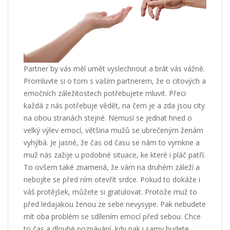
Partner by vás měl umět vyslechnout a brát vás vážně.
Promluvte si o tom s vaším partnerem, že o citových a
emočních záležitostech potřebujete mluvit. Přeci
každá z nás potřebuje vědět, na čem je a zda jsou city
na obou stranách stejné. Nemusí se jednat hned o
velký výlev emocí, většina mužů se ubrečeným ženám
vyhýbá. Je jasné, že čas od času se nám to vymkne a
muž nás zažije u podobné situace, ke které i pláč patří.
To ovšem také znamená, že vám na druhém záleží a
nebojíte se před ním otevřít srdce. Pokud to dokáže i
váš protějšek, můžete si gratulovat. Protože muž to
před ledajakou ženou ze sebe nevysype. Pak nebudete
mít oba problém se sdílením emocí před sebou. Chce
to čas a dlouhé poznávání, kdy pak i samy budete