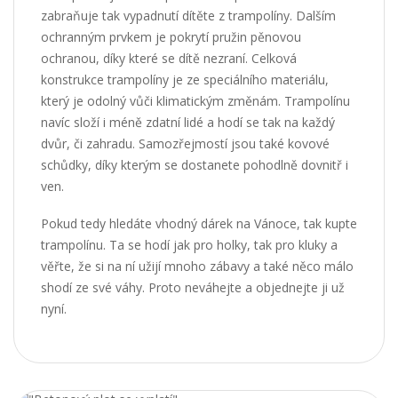
zabraňuje tak vypadnutí dítěte z trampolíny. Dalším
ochranným prvkem je pokrytí pružin pěnovou
ochranou, díky které se dítě nezraní. Celková
konstrukce trampolíny je ze speciálního materiálu,
který je odolný vůči klimatickým změnám. Trampolínu
navíc složí i méně zdatní lidé a hodí se tak na každý
dvůr, či zahradu. Samozřejmostí jsou také kovové
schůdky, díky kterým se dostanete pohodlně dovnitř i
ven.
Pokud tedy hledáte vhodný dárek na Vánoce, tak kupte
trampolínu. Ta se hodí jak pro holky, tak pro kluky a
věřte, že si na ní užijí mnoho zábavy a také něco málo
shodí ze své váhy. Proto neváhejte a objednejte ji už
nyní.