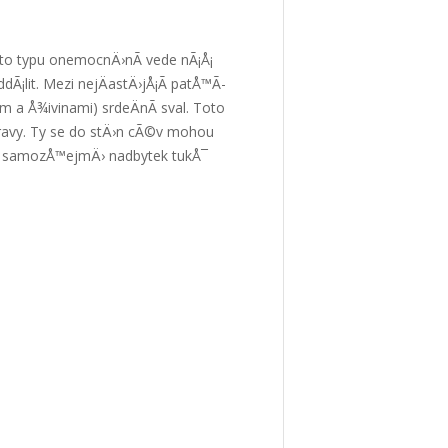
uto typu onemocnÄ›nÃ­ vede nÃ¡Å¡
Ã¡lit. Mezi nejÄastÄ›jÅ¡Ã­ patÅ™Ã­
em a Å¾ivinami) srdeÄnÃ­ sval. Toto
travy. Ty se do stÄ›n cÃ©v mohou
 je samozÅ™ejmÄ› nadbytek tukÅ¯