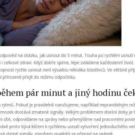
jí odpověď na otázku,
jak usnout do 5 minut
. Touha po rychlém usnutí n
ci i celkové zdraví. Když dobře spíme, lépe zvládáme každodenní život
opnost rychle usnout není výsadou několika šťastlivců. Ve většině př
í přirozeně přejít do režimu odpočinku.
během pár minut a jiný hodinu če
h rytmů. Pokud je pravidelně narušujeme, například nepravidelným r
ozek dostává zmatené signály. Velkým problémem dnešní doby je tak
ní sítě, odpovídáme na zprávy nebo přemýšlíme nad pracovními povi
rávě proto bývá klíčem k rychlému usnutí vytvoření jednoduchého veče
ává stejné signály, mnohem snadněji se připraví na spánek.