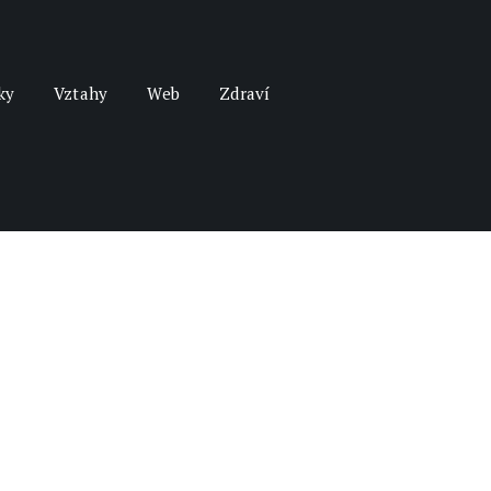
ky
Vztahy
Web
Zdraví