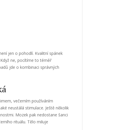
ení jen o pohodlí. Kvalitní spánek
. Když ne, pocítíme to téměř
ípadů jde o kombinaci správných
ká
ežimem, večerním používáním
é neustálá stimulace. Ještě několik
nnostmi. Mozek pak nedostane šanci
rního rituálu. Tělo miluje