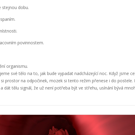
e stejnou dobu.
 spaním.
místnosti.
racovním povinnostem.
nění organismu.
eme své tělo na to, jak bude vypadat nadcházející noc. Když jsme c
si prostor na odpočinek, mozek si tento režim přenese i do postele
 a dát tělu signál, že už není potřeba být ve střehu, usínání bývá mno