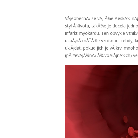
VÅ¡eobecnÄ› se vÃ­, Å¾e ÄeskÃ½ nÃ¡
styl Å¾ivota, takÅ¾e je docela jedn
infarkt myokardu. Ten obvykle vznikÃ
ucpÃ¡nÃ­ mÅ¯Å¾e vzniknout tehdy, k
uklÃ¡dat, pokud jich je vÂ krvi mn
(pÅ™evÃ¡Å¾nÄ› Å¾ivoÄiÅ¡nÃ½ch) ve 