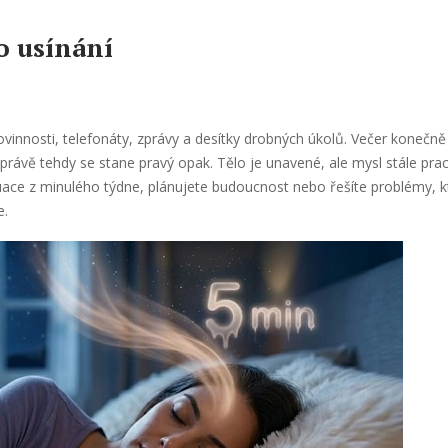
o usínání
 povinnosti, telefonáty, zprávy a desítky drobných úkolů. Večer konečn
právě tehdy se stane pravý opak. Tělo je unavené, ale mysl stále pra
uace z minulého týdne, plánujete budoucnost nebo řešíte problémy, kt
e.