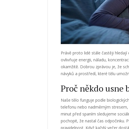
Právě proto lidé stále častěji hleda
ovlivňuje energii, náladu, koncentra
okamžitě. Dobrou zprávou je, že sch
návyků a prostředí, které tělu umožn
Proč někdo usne 
Naše tělo funguje podle biologickýc
telefonu nebo nadměrným stresem, m
minut před spaním sledujeme sociál
pochopit, že nastal čas odpočinku. P
pravidelnost. Když každý večer dost