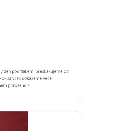
elý den pod tlakem, přeskakujeme od
. Pokud však dokážeme večer
hem přirozenější.