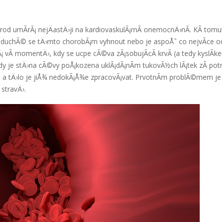
rod umÃ­rÃ¡ nejÄastÄ›ji na kardiovaskulÃ¡rnÃ­ onemocnÄ›nÃ­. KÂ tom
oduchÃ© se tÄ›mto chorobÃ¡m vyhnout nebo je aspoÅˆ co nejvÃ­ce odd
¡ vÂ momentÄ›, kdy se ucpe cÃ©va zÃ¡sobujÃ­cÃ­ krvÃ­ (a tedy kyslÃ­k
dy je stÄ›na cÃ©vy poÅ¡kozena uklÃ¡dÃ¡nÃ­m tukovÃ½ch lÃ¡tek zÂ po
oho a tÄ›lo je jiÅ¾ nedokÃ¡Å¾e zpracovÃ¡vat. PrvotnÃ­m problÃ©mem
stravÄ›.