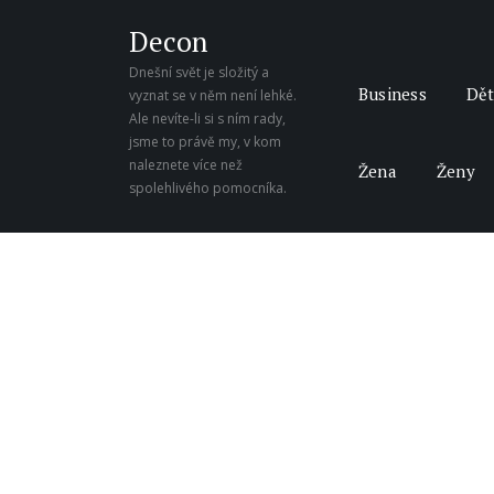
Decon
Dnešní svět je složitý a
Business
Dět
vyznat se v něm není lehké.
Ale nevíte-li si s ním rady,
jsme to právě my, v kom
naleznete více než
Žena
Ženy
spolehlivého pomocníka.