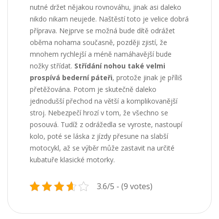
nutné držet nějakou rovnováhu, jinak asi daleko
nikdo nikam neujede. Naštěstí toto je velice dobrá
příprava. Nejprve se možná bude dítě odrážet
oběma nohama současně, později zjistí, že
mnohem rychlejší a méně namáhavější bude
nožky střídat.
Střídání nohou také velmi
prospívá bederní páteři
, protože jinak je příliš
přetěžována. Potom je skutečně daleko
jednodušší přechod na větší a komplikovanější
stroj. Nebezpečí hrozí v tom, že všechno se
posouvá. Tudíž z odrážedla se vyroste, nastoupí
kolo, poté se láska z jízdy přesune na slabší
motocykl, až se výběr může zastavit na určité
kubatuře klasické motorky.
3.6/5 - (9 votes)