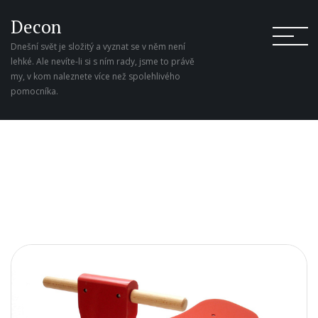
Decon
Dnešní svět je složitý a vyznat se v něm není
lehké. Ale nevíte-li si s ním rady, jsme to právě
my, v kom naleznete více než spolehlivého
pomocníka.