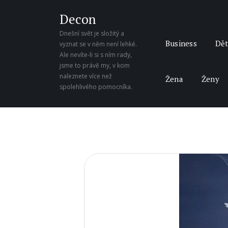
Decon
Dnešní svět je složitý a
Business
Dět
vyznat se v něm není lehké.
Ale nevíte-li si s ním rady,
jsme to právě my, v kom
naleznete více než
Žena
Ženy
spolehlivého pomocníka.