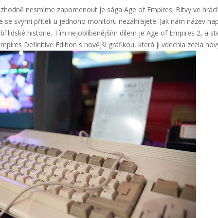
rozhodně nesmíme zapomenout je sága Age of Empires. Bitvy ve hrách
se svými příteli u jednoho monitoru nezahrajete. Jak nám název napo
 lidské historie. Tím nejoblíbenějším dílem je Age of Empires 2, a st
ires Definitive Edition s novější grafikou, která ji vdechla zcela nový