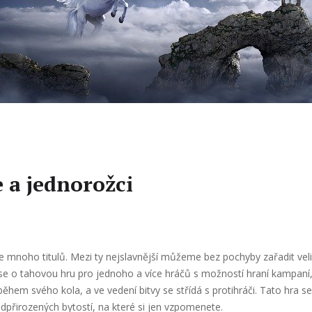
e a jednorožci
je mnoho titulů. Mezi ty nejslavnější můžeme bez pochyby zařadit veli
e o tahovou hru pro jednoho a více hráčů s možností hraní kampaní, 
ěhem svého kola, a ve vedení bitvy se střídá s protihráči. Tato hra 
dpřirozených bytostí, na které si jen vzpomenete.