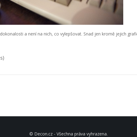
 k dokonalosti a není na nich, co vylepšovat. Snad jen kromě jejich graf
es)
© Decon.cz - Všechna práva vyhrazena.