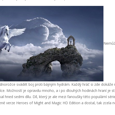
Nemůže
ednorožce svádět boj proti bájným hydrám. Každý hráč si zde dokáže naj
íce. Možností je opravdu mnoho, a i po dlouhých hodinách hraní je st
al hned sedmi dílu. Díl, který je ale mezi fanoušky této populární sér
čené verze Heroes of Might and Magic HD Edition a dostal, tak zcela n