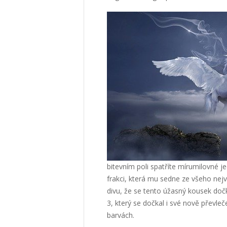
bitevním poli spatříte mírumilovné j
frakci, která mu sedne ze všeho nejv
divu, že se tento úžasný kousek dočk
3, který se dočkal i své nově převle
barvách.