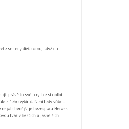
te se tedy divit tomu, když na
ít právě to své a rychle si oblíbí
ále z čeho vybírat. Není tedy vůbec
ie nejoblíbenější je bezesporu Heroes
ovou tvář v hezčích a jasnějších