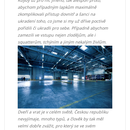
Kdyby už pro nic jiného, tak alespoň proto,
abychom případným lapkům maximálně
zkomplikovali přístup dovnitř a šanci na
ukradení toho, co jsme si my už dříve poctivě
pořídili či ukradli pro sebe. Případně abychom
zamezili ve vstupu nejen zlodějům, ale i
squatterům, tchýním a jiným nekalým živlům.
Dveří a vrat je v celém světě, Českou republiku
nevyjímaje, mnoho typů, a člověk by tak měl
velmi dobře zvážit, pro který se ve svém