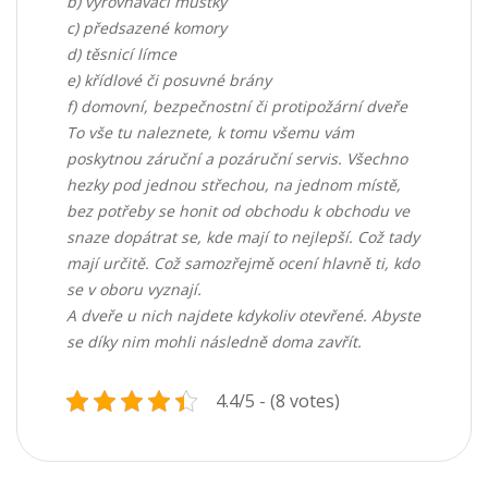
b)
vyrovnávací můstky
c)
předsazené komory
d)
těsnicí límce
e)
křídlové či posuvné brány
f)
domovní, bezpečnostní či protipožární dveře
To vše tu naleznete, k tomu všemu vám
poskytnou záruční a pozáruční servis. Všechno
hezky pod jednou střechou, na jednom místě,
bez potřeby se honit od obchodu k obchodu ve
snaze dopátrat se, kde mají to nejlepší. Což tady
mají určitě. Což samozřejmě ocení hlavně ti, kdo
se v oboru vyznají.
A dveře u nich najdete kdykoliv otevřené. Abyste
se díky nim mohli následně doma zavřít.
4.4/5 - (8 votes)