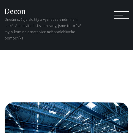
Decon
Dnešní svět je složitý a vyznat se v něm není
lehké. Ale nevíte-li si s ním rady, jsme to právě
my, v kom naleznete více než spolehlivého
pomocníka.