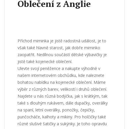
Oblečení z Anglie
Příchod miminka je jistě radostná událost, je to
však také hlavně starost, jak dobře miminko
zaopatřit. Nedílnou součástí dětské výbavičky je
jistě také kojenecké oblečení.
Ulevte svojí peněžence a nakupte výhodně v
našem internetovém obchůdku, kde naleznete
bohatou nabídku na
kojenecké oblečení
. Máme
výběr z různých barev, velikostí i druhů oblečení.
Najdete u nás různá bodýčka, jak s krátkým, tak
také s dlouhým rukávem, dále dupačky, overálky
na spaní, letní overálky, ponožky, čepičky,
punčocháče, kalhoty a mikiny. Pro holčičky také
různé slušivé šatičky a sukýnky. Je toho opravdu