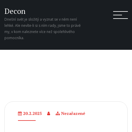
Decon
Dnešní svět je složitý a vyznat se v něm není
lehké. Ale nevíte-li si s ním rady, jsme to právě
my, v kom naleznete více než spolehlivého
pomocníka.
20.2.2025
Nezařazené