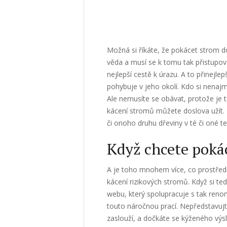
Možná si říkáte, že pokácet strom d
věda a musí se k tomu tak přistupov
nejlepší cestě k úrazu. A to přinejl
pohybuje v jeho okolí. Kdo si nena
Ale nemusíte se obávat, protože je 
kácení stromů můžete doslova užít. 
či onoho druhu dřeviny v té či oné ter
Když chcete pokác
A je toho mnohem více, co prostředn
kácení rizikových stromů. Když si te
webu, který spolupracuje s tak ren
touto náročnou prací. Nepředstavujt
zaslouží, a dočkáte se kýženého výsl