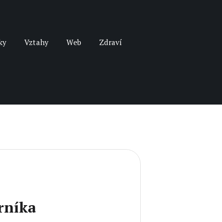
ky
Vztahy
Web
Zdraví
rníka