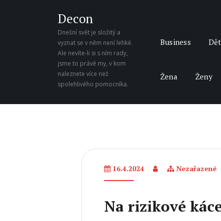
Decon
Dnešní svět je složitý a
Business
Dět
vyznat se v něm není lehké.
Ale nevíte-li si s ním rady,
jsme to právě my, v kom
naleznete více než
Žena
Ženy
spolehlivého pomocníka.
16.4.2024
Nezařazené
Na rizikové kác