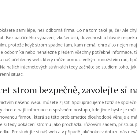
okážete sami lépe, než odborná firma. Co na tom také je, že? Ale chy
at. Bez patřičného vybavení, zkušeností, dovedností a hlavně respek
epším, protože když strom spadne tam, kam nemá, ohrozí to nejen maj
jme odborníka nebo nenalezne předem všechny potřebné informace, t
tu náš přehledný web, který může pomoci velkým množstvím rad, tipů 
Na našich internetových stránkách tedy začněte se studiem toho, jak 
énní situaci.
et strom bezpečně, zavolejte si n
ictvím našeho webu můžete zjistit. Spolupracujeme totiž se společn
dy chcete najít informace o správném postupu, kde jinde byste je měl
omovanou firmou, která se této problematice dlouhodobě věnuje a má
e si tedy pokácení stromu jako procházku růžovým sadem, přistupujte 
edku. Prostudujte si náš web a v případě jakéhokoliv dotazu nás nev