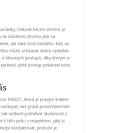
ba lávky,
rizikové kácení stromů
je
tu ke každému stromu jste na
etek, ale také život každého, kdo se
ěžko může očekávat dobrý výsledek.
a šikovných postupů, díky kterým si
správně zjistit postup pokácení toho
ás
ostí RIKAST, která je pravým králem
i načerpat, než právě prostřednictvím
 tak veškeré potřebné zkušenosti s
k této práci s respektem, jaký si
áhejte kontaktovat, protože je