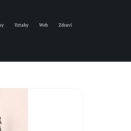
ky
Vztahy
Web
Zdraví