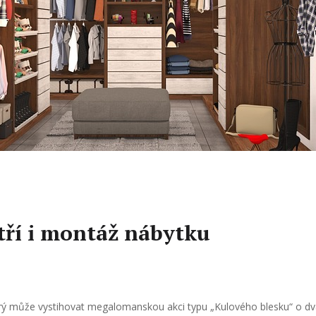
tří i montáž nábytku
erý může vystihovat megalomanskou akci typu „Kulového blesku“ o dv