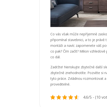
Co vás však může nepříjemně zaskoči
připomínal stavebnici, a to je právě
montáži a navíc zapomenete váš pos
co pak? Čím začít? Milion vzhledově
co dál.
Zadržte! Neriskujte zbytečně další s
zbytečně znehodnotíte. Pozvěte si na
tyto práce. Zvládnou rozmontovat a s
proveditelné.
4.6/5 - (10 vo