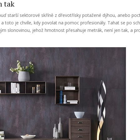
n tak
buď starší sektorové skříně z dřevotřísky potažené dýhou, anebo poct
 a toto je chvíle, kdy povolat na pomoc profesionály. Tahat se po sc
ným slonovinou, jehož hmotnost přesahuje metrák, není jen tak, a pro