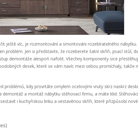
t ještě víc, je rozmontování a smontováni rozebíratelného nábytku.
 ten problém. Jen si představte, že rozeberete šatní skříň, psací stůl
tup demontáže alespoň nafotit. Všechny komponenty sice přestěhuje
 podobných desek, které se vám navíc mezi sebou promíchaly, takže 
led problémů, kdy provrtáte omylem ocelovými vruty skrz naskrz desku
 demontáž a montáž nábytku stěhovací firmu, a máte klid. Stěhováci j
estavit i kuchyňskou linku a vestavěnou skříň, které přizpůsobí nové
tes)