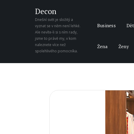
Decon
Dnešní svět je složitý a
Business
Dět
vyznat se v něm není lehké.
Ale nevíte-li si s ním rady,
jsme to právě my, v kom
naleznete více než
Žena
Ženy
spolehlivého pomocníka.