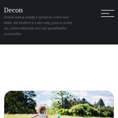
Decon
Dnešní svět je složitý a vyznat se v něm není
lehké. Ale nevíte-li si s ním rady, jsme to právě
my, v kom naleznete více než spolehlivého
pomocníka.