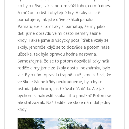
co bylo dříve, tak si potom váží toho, co má dnes.
A můžou to být i obyčejné hry. A taky si jistě
pamatujete, jak jste dříve skákali panáka.
Pamatujete si to? Taky si pamatuji, že my jako
děti jsme opravdu velmi často neměly žádné
křídy. Takže jsme si vždycky potají třeba vzaly ze
školy. Jenomže když se to dozvěděla potom naše
učitelka, tak byla opravdu hodně naštvaná.
Samozřejmě, že se to potom dozvěděli taky naši
rodiče a my jsme ze školy dostali poznámku, bylo
zle. Bylo nám opravdu trapně a už jsme si řekli, že
ve škole žádné křídy neukradneme, byla by to
ostuda jako hrom, jak říkával náš děda. Ale jak
bychom si nakreslili skákajícího panáka? Potom se
ale stal zázrak. Náš ředitel ve škole nám dal jedny
křídy.