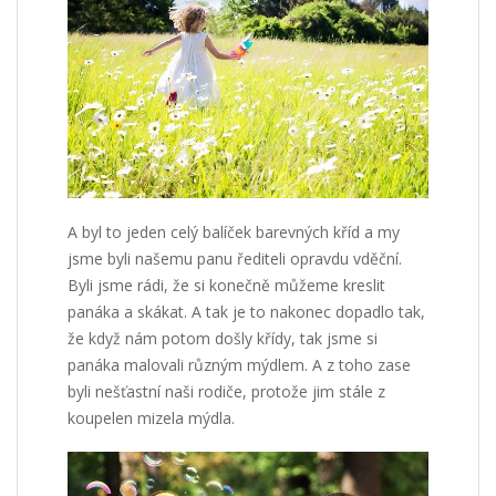
A byl to jeden celý balíček barevných kříd a my
jsme byli našemu panu řediteli opravdu vděční.
Byli jsme rádi, že si konečně můžeme kreslit
panáka a skákat. A tak je to nakonec dopadlo tak,
že když nám potom došly křídy, tak jsme si
panáka malovali různým mýdlem. A z toho zase
byli nešťastní naši rodiče, protože jim stále z
koupelen mizela mýdla.