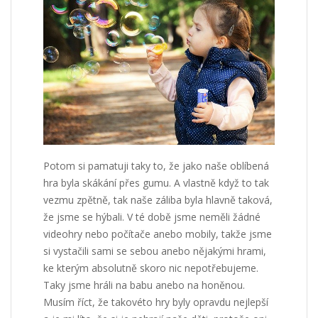
Potom si pamatuji taky to, že jako naše oblíbená
hra byla skákání přes gumu. A vlastně když to tak
vezmu zpětně, tak naše záliba byla hlavně taková,
že jsme se hýbali. V té době jsme neměli žádné
videohry nebo počítače anebo mobily, takže jsme
si vystačili sami se sebou anebo nějakými hrami,
ke kterým absolutně skoro nic nepotřebujeme.
Taky jsme hráli na babu anebo na honěnou.
Musím říct, že takovéto hry byly opravdu nejlepší