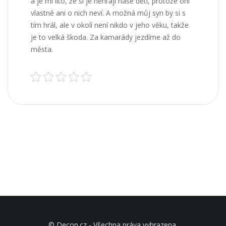
a je mi líto, že si je nehrají naše děti, protože oni
vlastně ani o nich neví. A možná můj syn by si s
tím hrál, ale v okolí není nikdo v jeho věku, takže
je to velká škoda. Za kamarády jezdíme až do
města.
© Decon.cz - Všechna práva vyhrazena.